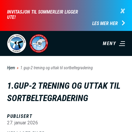
H
×
INVITASJON TIL SOMMERLEIR LIGGER
o
UTE!
p
LES MER HER
p
t
MENY
i
l
h
Hjem
1.gup-2 trening og uttak til sortbeltegradering
o
v
1.GUP-2 TRENING OG UTTAK TIL
e
SORTBELTEGRADERING
d
i
PUBLISERT
n
27. januar 2026
n