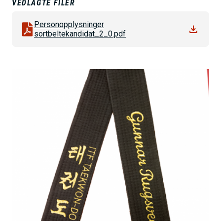
VEDLAGTE FILER
h
o
Personopplysninger
sortbeltekandidat_2_0.pdf
l
d
B
i
l
d
e