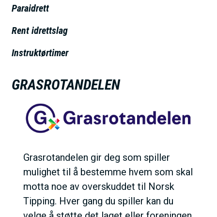
h
Paraidrett
o
Rent idrettslag
l
d
Instruktørtimer
GRASROTANDELEN
Grasrotandelen gir deg som spiller
mulighet til å bestemme hvem som skal
motta noe av overskuddet til Norsk
Tipping. Hver gang du spiller kan du
velge å støtte det laget eller foreningen