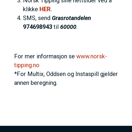
Norsk Tipping sine nettsider ved å
klikke
HER
.
SMS, send
Grasrotandelen
974698943
til
60000
.
For mer informasjon se
www.norsk-
tipping.no
*For Multix, Oddsen og Instaspill gjelder
annen beregning.