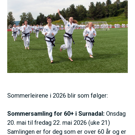
h
i
o
l
l
d
d
e
Sommerleirene i 2026 blir som følger:
Sommersamling for 60+ i Surnadal:
Onsdag
20. mai til fredag 22. mai 2026 (uke 21)
Samlingen er for deg som er over 60 år og er