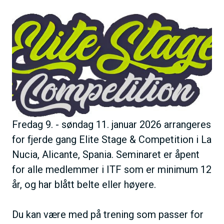
h
B
o
i
l
l
d
d
e
Fredag 9. - søndag 11. januar 2026 arrangeres
for fjerde gang Elite Stage & Competition i La
Nucia, Alicante, Spania. Seminaret er åpent
for alle medlemmer i ITF som er minimum 12
år, og har blått belte eller høyere.
Du kan være med på trening som passer for