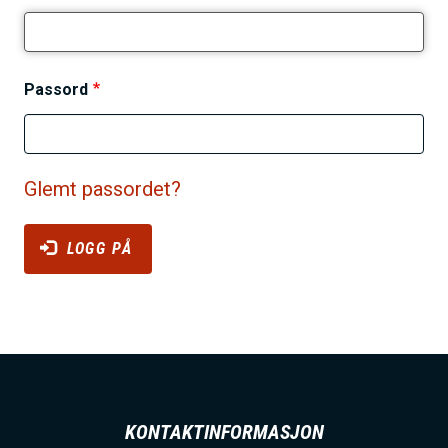
N
Y
h
E
o
T
)
l
Passord
A
d
B
S
Glemt passordet?
LOGG PÅ
KONTAKTINFORMASJON