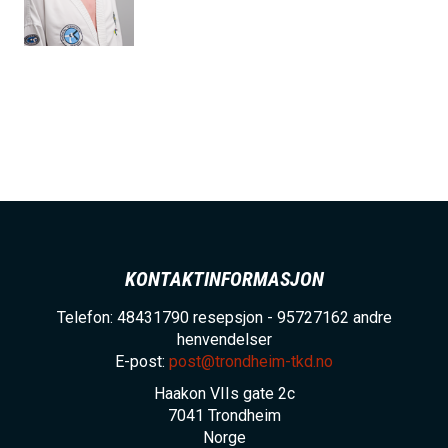
h
o
l
d
KONTAKTINFORMASJON
Telefon: 48431790 resepsjon - 95727162 andre
henvendelser
E-post:
post@trondheim-tkd.no
Haakon VIIs gate 2c
7041
Trondheim
Norge