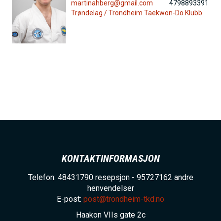
martinahberg@gmail.com
4798893391
h
Trøndelag /
Trondheim Taekwon-Do Klubb
o
l
d
KONTAKTINFORMASJON
Telefon: 48431790 resepsjon - 95727162 andre
henvendelser
E-post:
post@trondheim-tkd.no
Haakon VIIs gate 2c