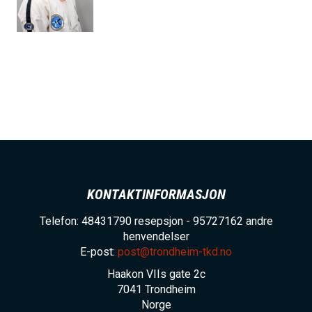
h
o
l
d
KONTAKTINFORMASJON
Telefon: 48431790 resepsjon - 95727162 andre
henvendelser
E-post:
post@trondheim-tkd.no
Haakon VIIs gate 2c
7041
Trondheim
Norge