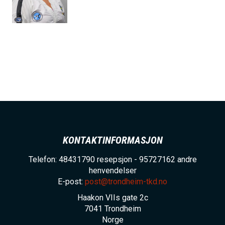
h
o
l
d
KONTAKTINFORMASJON
Telefon: 48431790 resepsjon - 95727162 andre
henvendelser
E-post:
post@trondheim-tkd.no
Haakon VIIs gate 2c
7041
Trondheim
Norge