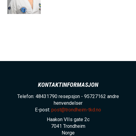
h
o
l
d
KONTAKTINFORMASJON
Telefon: 48431790 resepsjon - 95727162 andre
henvendelser
E-post:
post@trondheim-tkd.no
Haakon VIIs gate 2c
7041
Trondheim
Norge