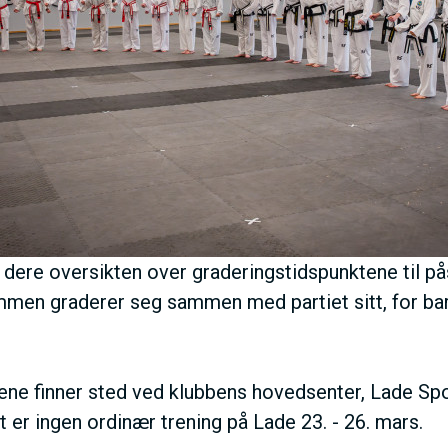
M
E
N
U
S
 dere oversikten over graderingstidspunktene til på
A
ammen graderer seg sammen med partiet sitt, for ba
C
ene finner sted ved klubbens hovedsenter, Lade Spo
T
t er ingen ordinær trening på Lade 23. - 26. mars.