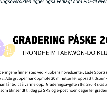
I
ingsoversikten ligger også vedlagt som PDF-fil øver
N
M
E
N
U