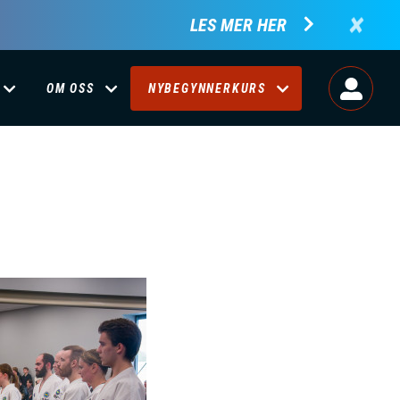
×
LES MER HER
OM OSS
NYBEGYNNERKURS