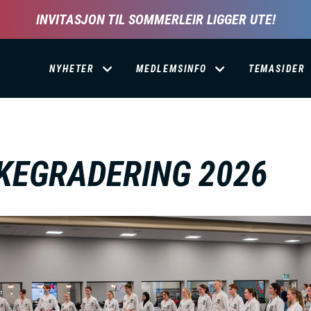
INVITASJON TIL SOMMERLEIR LIGGER UTE!
D
NYHETER
MEDLEMSINFO
TEMASIDER
O
M
KEGRADERING 2026
A
I
N