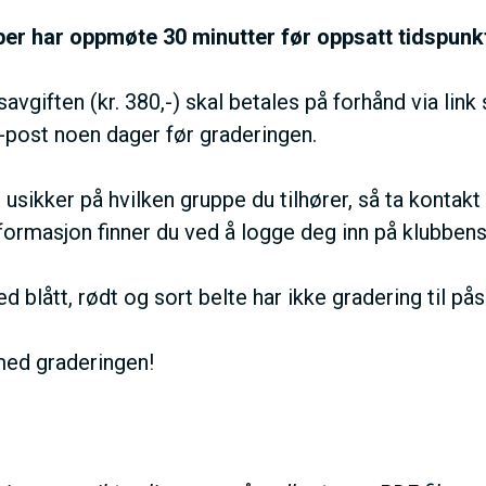
I
per har oppmøte 30 minutter før oppsatt tidspunk
V
avgiften (kr. 380,-) skal betales på forhånd via link 
post noen dager før graderingen.
E
 usikker på hvilken gruppe du tilhører, så ta kontakt
D
formasjon finner du ved å logge deg inn på klubbens
O
 blått, rødt og sort belte har ikke gradering til på
M
 med graderingen!
A