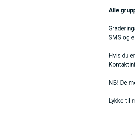
Alle grup
Graderings
SMS og e-
Hvis du er
Kontaktin
NB! De med
Lykke til