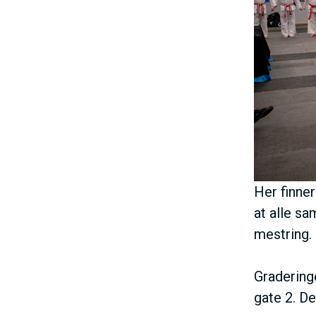
h
o
l
d
Her finner
at alle s
mestring.
Gradering
gate 2. De