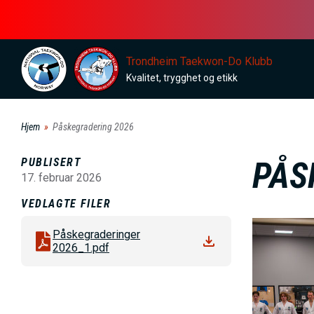
H
o
p
Trondheim Taekwon-Do Klubb
p
Kvalitet, trygghet og etikk
t
i
Hjem
Påskegradering 2026
l
h
PUBLISERT
PÅS
o
17. februar 2026
v
VEDLAGTE FILER
e
B
Påskegraderinger
d
i
2026_1.pdf
i
l
n
d
n
e